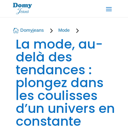
5
5

Domyjeans
Mode
La mode, au-
delà des
tendances :
plongez dans
les coulisses
d’un univers en
constante