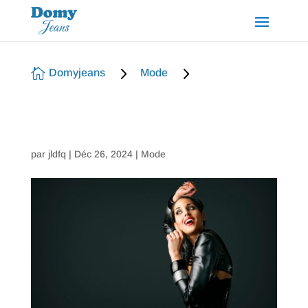
5
5

Domyjeans
Mode
par
jldfq
|
Déc 26, 2024
|
Mode